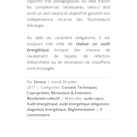
rapports très pédagogiques. Au delà d’avoir
les compétences nécessaires, celui-ci doit
avoir un avis neutre et objectif et garantir son
indépendance vis-à-vis des fournisseurs
d’énergie.
Au delà du caractère obligatoire, il est
toujours très utile de
réaliser un audit
énergétique
lorsque des travaux de
ravalement de façade, de réfection
d’étanchéité ou de rénovation de chaufferie
sont envisagés.
Par
Sénova
|
mardi 26 juillet
2011
|
Catégories :
Conseils Techniques
,
Copropriétés
,
Rénovation & Extension
,
Résidentiel collectif
|
Mots-clés :
audit copro
,
Audit énergétique
,
audit énergétique obligatoire
,
diagnostic énergétique
,
Réglementation
|
0
commentaire