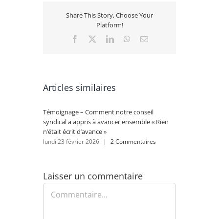
Share This Story, Choose Your
Platform!
Facebook
X
LinkedIn
WhatsApp
Email
Articles similaires
Témoignage – Comment notre conseil
Rénovat
syndical a appris à avancer ensemble « Rien
se lanc
n’était écrit d’avance »
lundi 2
lundi 23 février 2026
|
2 Commentaires
Laisser un commentaire
Commentaire