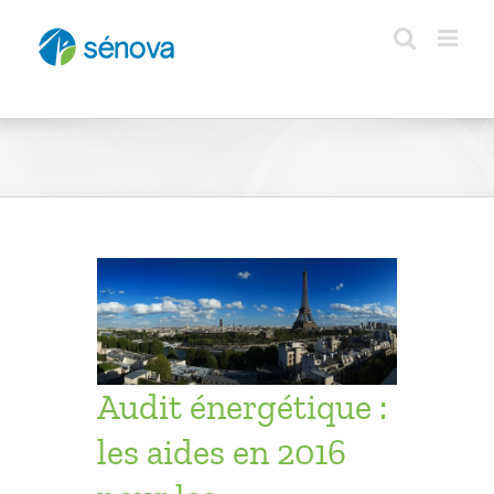
Passer
au
contenu
les aides
es
de-France
opriétés
ésidentiel
Audit énergétique :
les aides en 2016