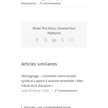
financières
|
0 commentaire
Share This Story, Choose Your
Platform!
Facebook
X
LinkedIn
WhatsApp
Email
Articles similaires
Témoignage – Comment notre conseil
Rénovat
syndical a appris à avancer ensemble « Rien
se lanc
n’était écrit d’avance »
lundi 2
lundi 23 février 2026
|
2 Commentaires
Laisser un commentaire