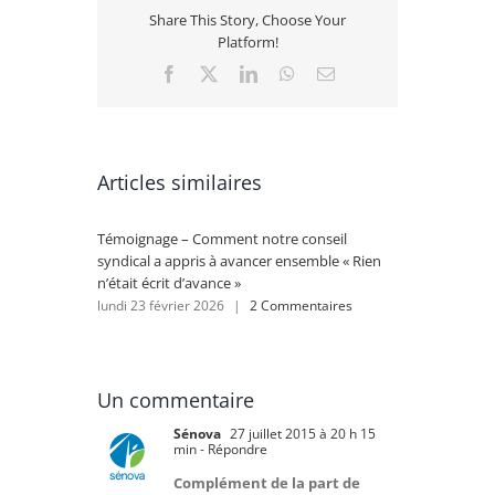
Share This Story, Choose Your
Platform!
Facebook
X
LinkedIn
WhatsApp
Email
Articles similaires
Témoignage – Comment notre conseil
Rénovat
syndical a appris à avancer ensemble « Rien
se lanc
n’était écrit d’avance »
lundi 2
lundi 23 février 2026
|
2 Commentaires
Un commentaire
Sénova
27 juillet 2015 à 20 h 15
min
- Répondre
Complément de la part de