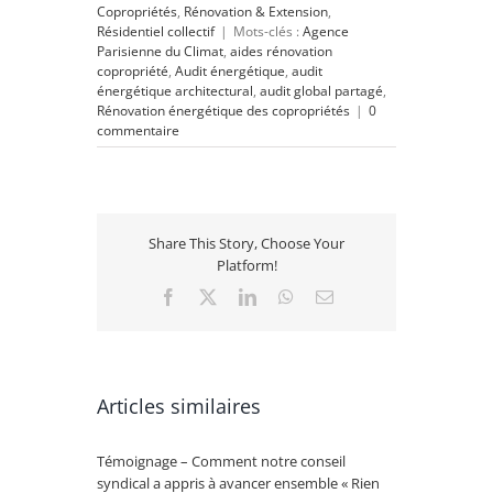
Copropriétés
,
Rénovation & Extension
,
Résidentiel collectif
|
Mots-clés :
Agence
Parisienne du Climat
,
aides rénovation
copropriété
,
Audit énergétique
,
audit
énergétique architectural
,
audit global partagé
,
Rénovation énergétique des copropriétés
|
0
commentaire
Share This Story, Choose Your
Platform!
Facebook
X
LinkedIn
WhatsApp
Email
Articles similaires
Témoignage – Comment notre conseil
Rénovat
syndical a appris à avancer ensemble « Rien
se lanc