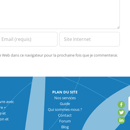
te Web dans ce navigateur pour la prochaine fois que je commenterai.
PLAN DU SITE
Nos services
vre avec
Guide
re +
Qui sommes-nous ?
e et
Contact
ion et
Forum
Blog