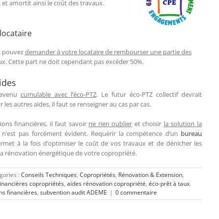
et amortit ainsi le coût des travaux.
locataire
us pouvez
demander à votre locataire de rembourser une partie des
x. Cette part ne doit cependant pas excéder 50%.
ides
edevenu
cumulable avec l’éco-PTZ
. Le futur éco-PTZ collectif devrait
es autres aides, il faut se renseigner au cas par cas.
ons financières, il faut savoir
ne rien oublier
et choisir
la solution la
 n’est pas forcément évident. Requérir la compétence d’un
bureau
met à la fois d’optimiser le coût de vos travaux et de dénicher les
 la rénovation énergétique de votre copropriété.
gories :
Conseils Techniques
,
Copropriétés
,
Rénovation & Extension
,
financières copropriétés
,
aides rénovation copropriété
,
éco-prêt à taux
ns financières
,
subvention audit ADEME
|
0 commentaire