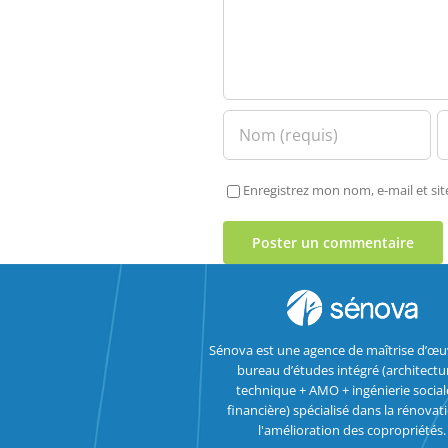
Enregistrez mon nom, e-mail et si
Sénova est une agence de maîtrise d’œu
bureau d’études intégré (architectu
technique + AMO + ingénierie social
financière) spécialisé dans la rénovat
l'amélioration des copropriétés.