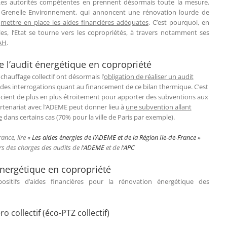
Les autorités compétentes en prennent désormais toute la mesure.
u Grenelle Environnement, qui annoncent une rénovation lourde de
e
mettre en place les aides financières adéquates
. C’est pourquoi, en
cales, l’Etat se tourne vers les copropriétés, à travers notamment ses
AH
.
de l’audit énergétique en copropriété
chauffage collectif ont désormais l’
obligation de réaliser un audit
 des interrogations quant au financement de ce bilan thermique. C’est
ocient de plus en plus étroitement pour apporter des subventions aux
artenariat avec l’ADEME peut donner lieu à
une subvention allant
e
dans certains cas (70% pour la ville de Paris par exemple).
rance, lire
« Les aides énergies de l’ADEME et de la Région Ile-de-France »
ers des charges des audits de l’
ADEME
et de l’
APC
énergétique en copropriété
spositifs d’aides financières pour la rénovation énergétique des
ro collectif (éco-PTZ collectif)