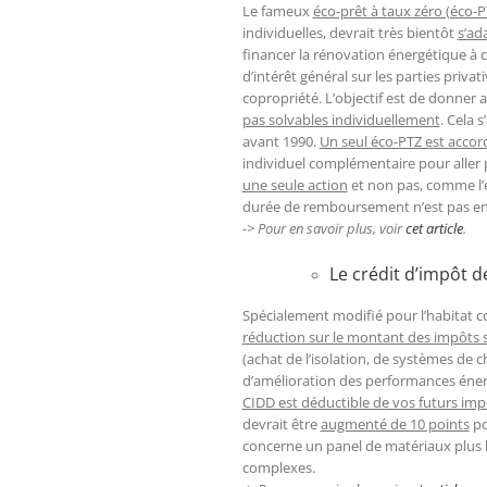
Le fameux
éco-prêt à taux zéro (éco-P
individuelles, devrait très bientôt
s’ada
financer la rénovation énergétique à c
d’intérêt général sur les parties priva
copropriété. L’objectif est de donner 
pas solvables individuellement
. Cela 
avant 1990.
Un seul éco-PTZ est accor
individuel complémentaire pour aller p
une seule action
et non pas, comme l’é
durée de remboursement n’est pas enc
-> Pour en savoir plus, voir
cet article
.
Le crédit d’impôt 
Spécialement modifié pour l’habitat c
réduction sur le montant des impôts s
(achat de l’isolation, de systèmes de c
d’amélioration des performances éner
CIDD est déductible de vos futurs imp
devrait être
augmenté de 10 points
po
concerne un panel de matériaux plus l
complexes.