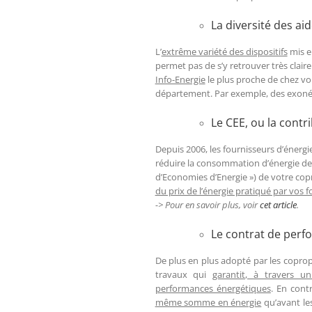
La diversité des aid
L’
extrême variété des dispositifs
mis e
permet pas de s’y retrouver très claire
Info-Energie
le plus proche de chez vo
département. Par exemple, des exonér
Le CEE, ou la contr
Depuis 2006, les fournisseurs d’énerg
réduire la consommation d’énergie de le
d’Economies d’Energie ») de votre co
du prix de l’énergie pratiqué par vos 
-> Pour en savoir plus, voir
cet article
.
Le contrat de perf
De plus en plus adopté par les coprop
travaux qui
garantit, à travers u
performances énergétiques
.
En contre
même somme en énergie
qu’avant les