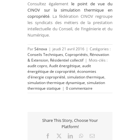
Consultez également
le point de vue du
CINOV sur la simulation thermique en
copropriété
. La fédération CINOV
regroupe
les syndicats des métiers de la prestation
intellectuelle du Conseil, de l’Ingénierie et du
Numérique.
Par
Sénova
|
jeudi 21 avril 2016
|
Catégories :
Conseils Techniques
,
Copropriétés
,
Rénovation
& Extension
,
Résidentiel collectif
|
Mots-clés :
audit copro
,
Audit énergétique
,
audit
énergétique de copropriété
,
économies
d'énergie copropriété
,
simulation thermique
,
simulation thermique dynamique
,
simulation
thermique statique
|
0 commentaire
Share This Story, Choose Your
Platform!
Facebook
X
LinkedIn
WhatsApp
Email