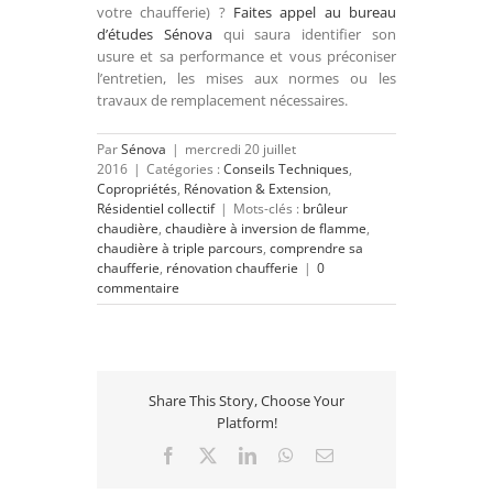
votre chaufferie) ?
Faites appel au bureau
d’études Sénova
qui saura identifier son
usure et sa performance et vous préconiser
l’entretien, les mises aux normes ou les
travaux de remplacement nécessaires.
Par
Sénova
|
mercredi 20 juillet
2016
|
Catégories :
Conseils Techniques
,
Copropriétés
,
Rénovation & Extension
,
Résidentiel collectif
|
Mots-clés :
brûleur
chaudière
,
chaudière à inversion de flamme
,
chaudière à triple parcours
,
comprendre sa
chaufferie
,
rénovation chaufferie
|
0
commentaire
Share This Story, Choose Your
Platform!
Facebook
X
LinkedIn
WhatsApp
Email