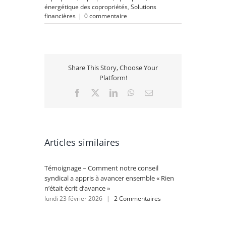
énergétique des copropriétés
,
Solutions
financières
|
0 commentaire
Share This Story, Choose Your
Platform!
Facebook
X
LinkedIn
WhatsApp
Email
Articles similaires
Témoignage – Comment notre conseil
Rénovat
syndical a appris à avancer ensemble « Rien
se lanc
n’était écrit d’avance »
lundi 2
lundi 23 février 2026
|
2 Commentaires