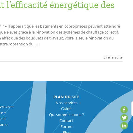
t l’efficacité énergétique des
ir », il apparaît que les bâtiments en copropriétés peuvent atteindre
e élevés grâce à la rénovation des systèmes de chauffage collectif.
 effet que des bouquets de travaux, voire la seule rénovation du
re l’obtention du [...]
Lire la suite
PLAN DU SITE
Nos services
vre avec
Guide
re +
Qui sommes-nous ?
e et
Contact
ion et
Forum
Blog