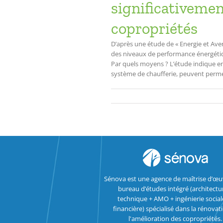
significativemen
copropriétés
D’après une étude de « Energie et Aven
des niveaux de performance énergétiqu
Par quels moyens ? L’étude indique en
système de chaufferie, peuvent permett
Sénova est une agence de maîtrise d’œu
bureau d’études intégré (architectu
technique + AMO + ingénierie social
financière) spécialisé dans la rénovat
l'amélioration des copropriétés.