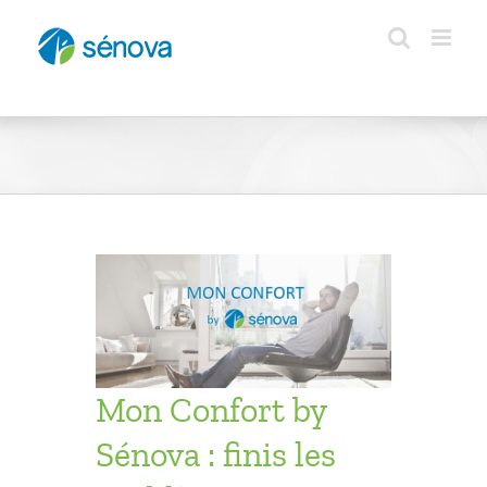
Passer
au
contenu
a : finis
confort
opriétés
ésidentiel
Mon Confort by
Sénova : finis les