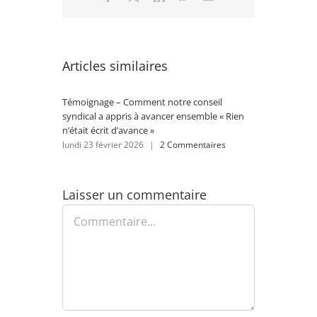
Articles similaires
Témoignage – Comment notre conseil
Rénovat
syndical a appris à avancer ensemble « Rien
se lanc
n’était écrit d’avance »
lundi 2
lundi 23 février 2026
|
2 Commentaires
Laisser un commentaire
Commentaire